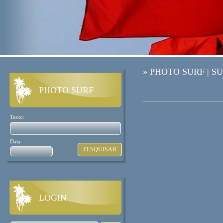
»
PHOTO SURF
|
SU
PHOTO SURF
Texto:
Data:
LOGIN