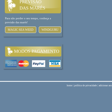
PREVISÃO
DAS MARÉS
Para não perder o seu tempo, conheça a
previsão das marés!
MAGIC SEA WEED
WINDGURU
MODOS PAGAMENTO
home
|
política de privacidade
|
adicionar aos