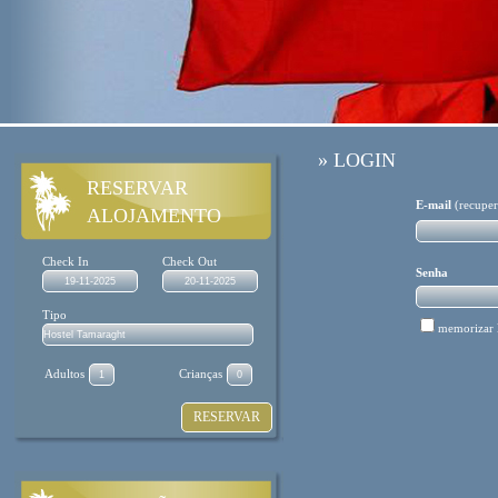
»
LOGIN
RESERVAR
E-mail
(
recuper
ALOJAMENTO
Check In
Check Out
Senha
Tipo
memorizar 
Adultos
Crianças